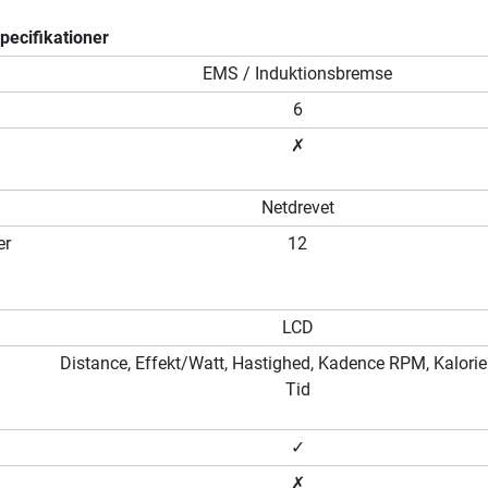
ecifikationer
m
EMS / Induktionsbremse
6
✗
Netdrevet
er
12
LCD
Distance, Effekt/Watt, Hastighed, Kadence RPM, Kalorier
Tid
✓
✗