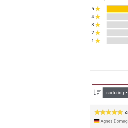
5
4
3
2
1
sortering
c
Agnes Domag