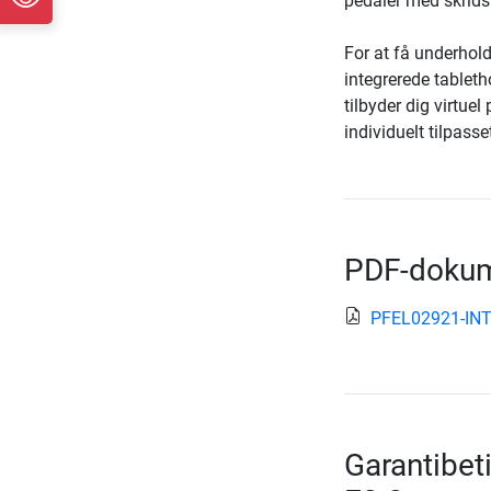
pedaler med skridsi
For at få underhol
integrerede tableth
tilbyder dig virtue
individuelt tilpas
PDF-dokum
PFEL02921-INT
Garantibet