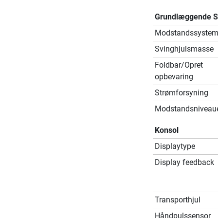
Grundlæggende Sp
Modstandssyste
Svinghjulsmasse
Foldbar/Opret
opbevaring
Strømforsyning
Modstandsniveau
Konsol
Displaytype
Display feedback
Transporthjul
Håndpulssensor