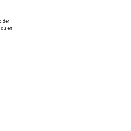
t
, der
 du en