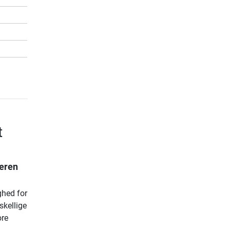
t
eren
ghed for
skellige
ore