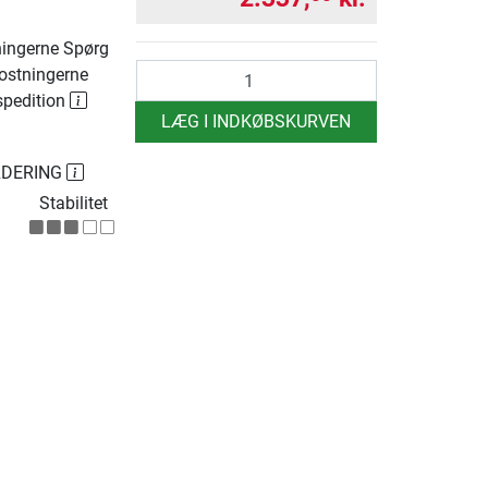
ingerne Spørg
antal
ostningerne
spedition
LÆG I INDKØBSKURVEN
RDERING
Stabilitet