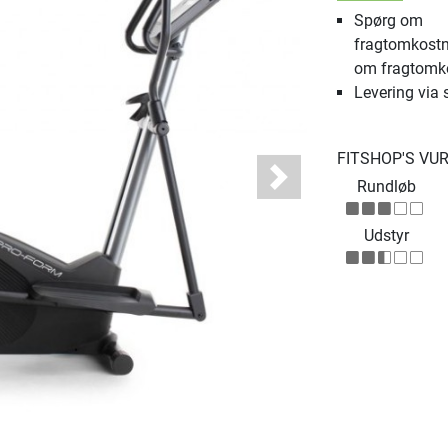
Spørg om
fragtomkostn
om fragtomk
Levering via 
FITSHOP'S VU
Rundløb
Next
Udstyr