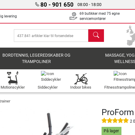
80 - 901 650
08:00 - 18:00
69 butikker med 75 egne
ig levering
servicemontører
søg
BORDTENNIS, LEGEREDSKABER OG
MASSAGE, YOG
TRAMPOLINER
WELLNES
Motionscykler
Siddecykler
Indoor bikes
Fitnesstrampoline
rainer
ProForm 
2 
På lager