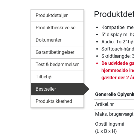
Produktdet
Produktdetaljer
Kompatibel m
Produktbeskrivelse
5" display m. h
Dokumenter
Audio: To 2"-høj
Softtouch-hånd
Garantibetingelser
Skridtlængde: 
De udvidede ga
Test & bedømmelser
hjemmeside ind
Tilbehør
gælder der 2 å
Bestseller
Generelle Oplysni
Produktsikkerhed
Artikel.nr
Maks. brugervægt
Opstillingsmål
(L x B x H)