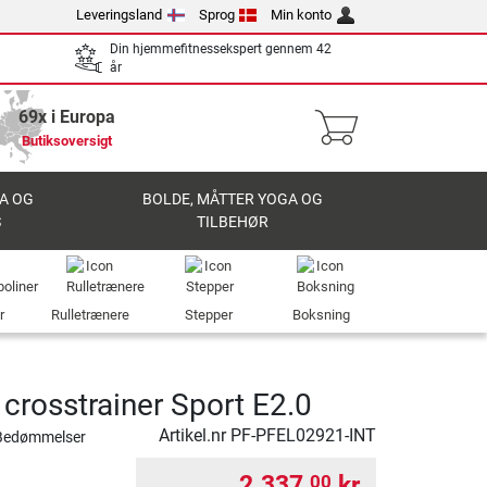
Leveringsland
Sprog
Min konto
Din hjemmefitnessekspert gennem 42
år
69x i Europa
Butiksoversigt
A OG
BOLDE, MÅTTER YOGA OG
S
TILBEHØR
r
Rulletrænere
Stepper
Boksning
crosstrainer Sport E2.0
Artikel.nr
PF-PFEL02921-INT
Bedømmelser
2.337,
kr.
00