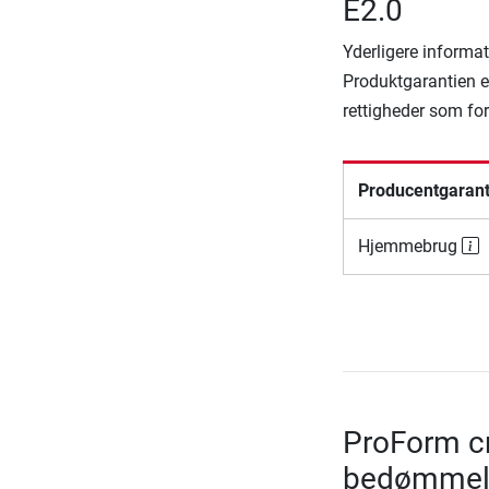
E2.0
Yderligere informat
Produktgarantien er
rettigheder som fo
Producentgarant
Hjemmebrug
ProForm cr
bedømmel