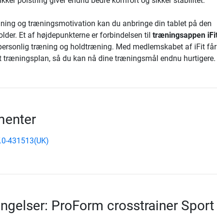
kker polstring giver endnu bedre komfort og sikker stabilitet.
dning og træningsmotivation kan du anbringe din tablet på den
older. Et af højdepunkterne er forbindelsen til
træningsappen iFi
l personlig træning og holdtræning. Med medlemskabet af iFit får
set træningsplan, så du kan nå dine træningsmål endnu hurtigere.
enter
.0-431513(UK)
ingelser: ProForm crosstrainer Sport