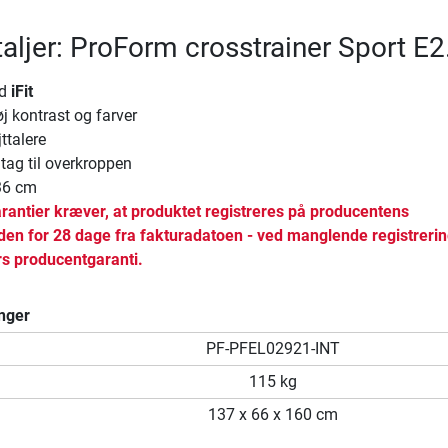
aljer: ProForm crosstrainer Sport E2
ed
iFit
øj kontrast og farver
ttalere
tag til overkroppen
36 cm
rantier kræver, at produktet registreres på producentens
en for 28 dage fra fakturadatoen - ved manglende registreri
rs producentgaranti.
nger
PF-PFEL02921-INT
115 kg
137 x 66 x 160 cm