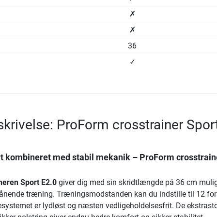
✗
✗
36
✓
krivelse: ProForm crosstrainer Spor
 kombineret med stabil mekanik – ProForm crosstrain
neren Sport E2.0
giver dig med sin skridtlængde på 36 cm muli
ånende træning. Træningsmodstanden kan du indstille til 12 for
systemet er lydløst og næsten vedligeholdelsesfrit. De ekstrast