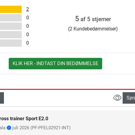
2
0
5
af 5 stjerner
0
(2 Kundebedømmelser)
0
0
KLIK HER - INDTAST DIN BEDØMMELSE
Spr
ross trainer Sport E2.0
ala
juli 2026
(PF-PFEL02921-INT)